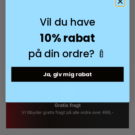
Se hvilke
flasker, der passer til flaskevarmeren uden vores
adaptere
HER
.
Vil du have
10% rabat
Hvad modtager du?
på din ordre? 🍼
Hvorfor Swirly?
Ja, giv mig rabat
Gratis fragt
Vi tilbyder gratis fragt på alle ordre over 499,-