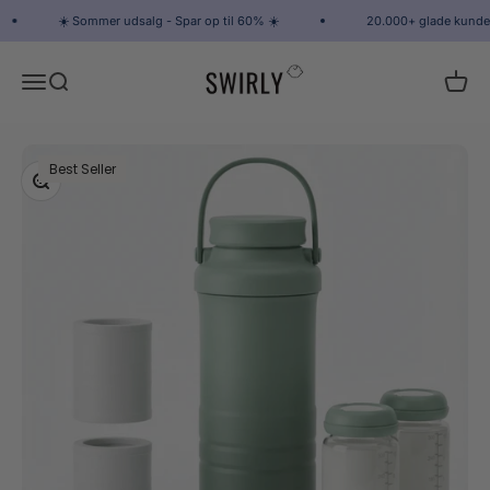
Spring til indhold
☀️ Sommer udsalg - Spar op til 60% ☀️
20.000+ glade kunder
Swirly
Åbn navigationsmenu
Åbn søgefunktion
Åbn i
Best Seller
Zoom