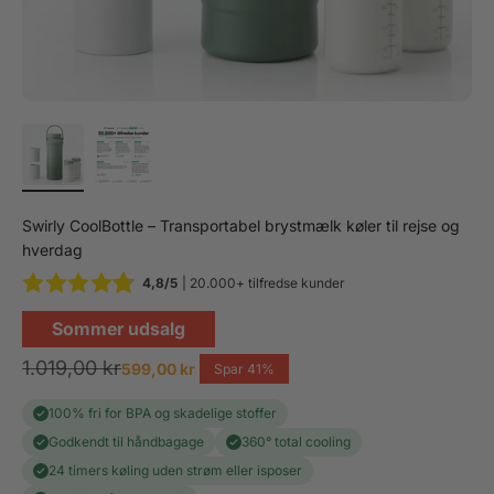
Swirly CoolBottle – Transportabel brystmælk køler til rejse og
hverdag
4,8/5
| 20.000+ tilfredse kunder
Sommer udsalg
Normalpris
1.019,00 kr
Salgspris
599,00 kr
Spar 41%
100% fri for BPA og skadelige stoffer
Godkendt til håndbagage
360° total cooling
24 timers køling uden strøm eller isposer