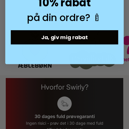
10% rabat
Anbefalet af ...
på din ordre? 🍼
Ja, giv mig rabat
Hvorfor Swirly?
30 dages fuld prøvegaranti
Ingen risici - prøv det i 30 dage med fuld