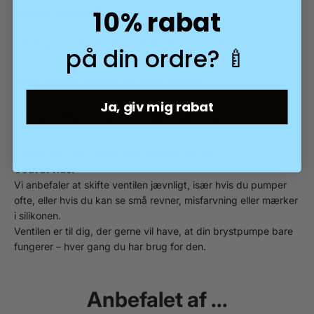
10% rabat
Fordele ved at skifte ventilen:
Forlænger levetiden på din Swirly Move brystpumpe
på din ordre? 🍼
Sikrer optimalt vakuum og bedre komfort
Ja, giv mig rabat
Nem at montere – kan skiftes på få sekunder
Fremstillet i blød, fødevaregodkendt silikone
Godt at vide:
Vi anbefaler at skifte ventilen jævnligt, især hvis du pumper
ofte, eller hvis du kan se små revner, misfarvning eller mærker
i silikonen.
Ventilen er til dig, der gerne vil have, at din brystpumpe bare
fungerer – hver gang du har brug for den.
Anbefalet af ...