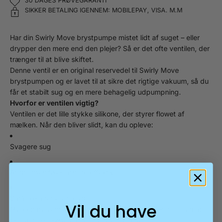
30 DAGES PRØVEGARANTI
SIKKER BETALING IGENNEM: MOBILEPAY, VISA. M.M
Har din Swirly Move brystpumpe mistet lidt af suget – eller
drypper den mere end den plejer? Så er det ofte ventilen, der
trænger til at blive skiftet.
Denne ventil er en original reservedel til Swirly Move
brystpumpen og er lavet til at sikre det rigtige vakuum, så du
får et stabilt sug og en mere behagelig udpumpning.
Hvorfor er ventilen vigtig?
Ventilen er det lille stykke silikone, der styrer flowet af
mælken. Når den bliver slidt, kan du opleve:
Svagere sug
At pumpen føles mindre effektiv
Små lækager eller dryp
Vil du have
Med en ny ventil får du pumpen tilbage i topform – uden at
skulle ud og købe en helt ny brystpumpe.