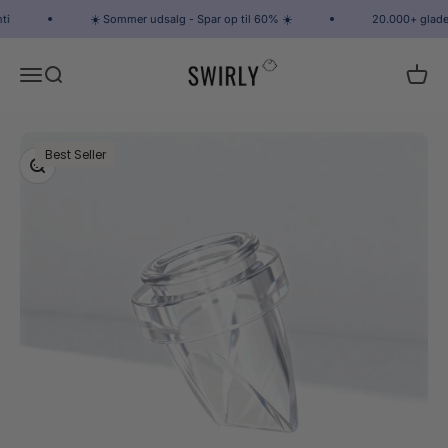
Spring til indhold
i
☀️ Sommer udsalg - Spar op til 60% ☀️
20.000+ glade
Swirly
Åbn navigationsmenu
Åbn søgefunktion
Åbn i
Best Seller
Zoom