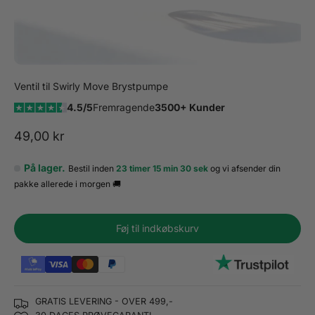
Ventil til Swirly Move Brystpumpe
4.5/5
Fremragende
3500+ Kunder
Salgspris
49,00 kr
På lager.
Bestil inden
23 timer 15 min 29 sek
og vi afsender din
pakke
allerede i morgen 🚚
Føj til indkøbskurv
GRATIS LEVERING - OVER 499,-