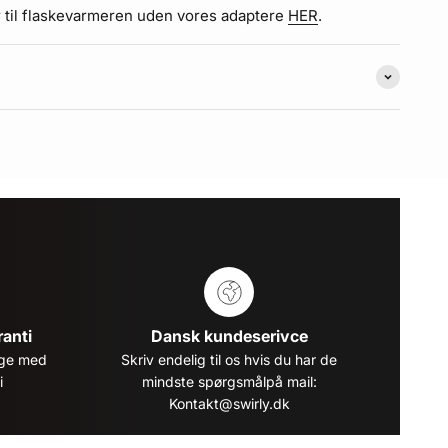
r til flaskevarmeren uden vores adaptere
HER
.
anti
Dansk kundeserivce
dage med
Skriv endelig til os hvis du har de
i
mindste spørgsmålpå mail:
Kontakt@swirly.dk