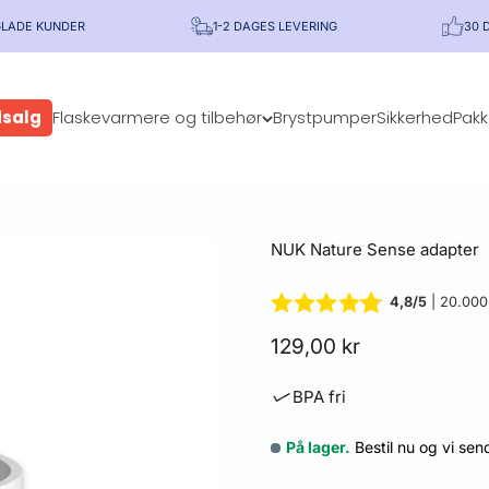
GLADE KUNDER
1-2 DAGES LEVERING
30 
salg
Flaskevarmere og tilbehør
Brystpumper
Sikkerhed
Pakk
NUK Nature Sense adapter
4,8/5
| 20.000
Salgspris
129,00 kr
BPA fri
På lager.
Bestil nu og vi s