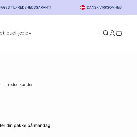
DAGES TILFREDSHEDSGARANTI
DANSK VIRKSOMHED
etilbud
Hjælp
Åbn søgefunkti
Åbn kontosi
Åbn indk
+ tilfredse kunder
ender din pakke på mandag