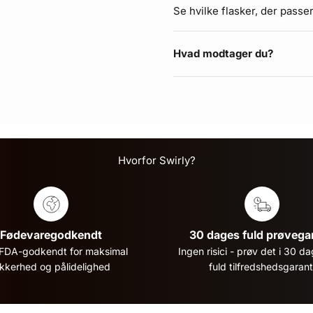
Se hvilke
flasker, der passe
Hvad modtager du?
Hvorfor Swirly?
Fødevaregodkendt
30 dages fuld prøvegar
FDA-godkendt for maksimal
Ingen risici - prøv det i 30 
ikkerhed og pålidelighed
fuld tilfredshedsgarant