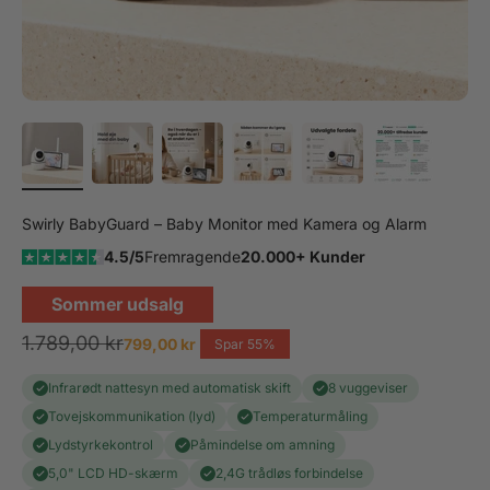
Swirly BabyGuard – Baby Monitor med Kamera og Alarm
4.5/5
Fremragende
20.000+ Kunder
Sommer udsalg
Normalpris
1.789,00 kr
Salgspris
799,00 kr
Spar 55%
Infrarødt nattesyn med automatisk skift
8 vuggeviser
Tovejskommunikation (lyd)
Temperaturmåling
Lydstyrkekontrol
Påmindelse om amning
5,0" LCD HD-skærm
2,4G trådløs forbindelse