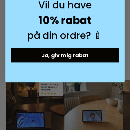
Vil du have
Vigtigste fordele
10% rabat
Beskrivelse
på din ordre? 🍼
Vores community
Ja, giv mig rabat
20.000 + tilfredse kunder