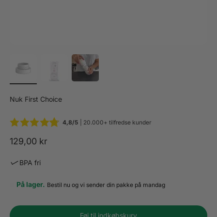
Nuk First Choice
4,8/5
| 20.000+ tilfredse kunder
Salgspris
129,00 kr
BPA fri
På lager.
Bestil nu og vi sender din pakke på mandag
Føj til indkøbskurv