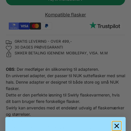
Kompatible flasker
GRATIS LEVERING - OVER 499,-
30 DAGES PRØVEGARANTI
SIKKER BETALING IGENNEM: MOBILEPAY, VISA. M.M
OBS
: Der medfølger én silikonering til adapteren.
En universel adapter, der passer til NUK sutteflasker med smal
hals.
Denne adapter er d
esignet til både store og små NUK
flasker.
Dette er den perfekte løsning til Swirly flaskevarmeren, hvis
dit barn bruger flere forskellige flasker.
Swirly kan anvendes med et endeløst udvalg af flaskemærker
og størrelser.
Se hvilke
flasker, der passer til flaskevarmeren uden vores