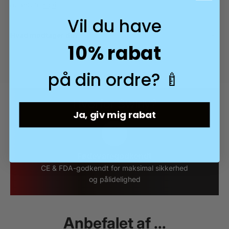
adaptere
HER
.
Vil du have
Hvad modtager du?
10% rabat
på din ordre? 🍼
Hvorfor Swirly?
Ja, giv mig rabat
Fødevaregodkendt
,-
CE & FDA-godkendt for maksimal sikkerhed
og pålidelighed
Anbefalet af ...